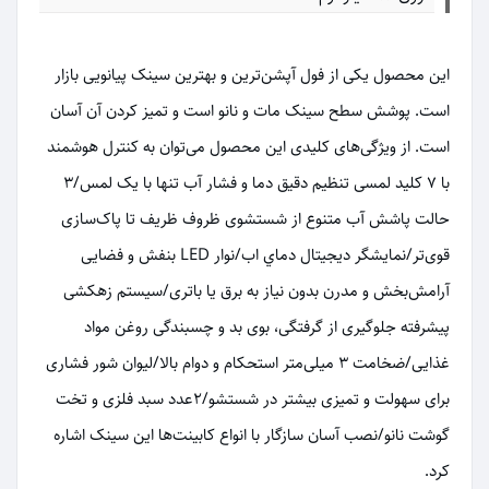
این محصول یکی از فول آپشن‌ترین و بهترین سینک پیانویی بازار
است. پوشش سطح سینک مات و نانو است و تمیز کردن آن آسان
است. از ویژگی‌های کلیدی این محصول می‌توان به کنترل هوشمند
با ٧ کلید لمسی تنظیم دقیق دما و فشار آب تنها با یک لمس/٣
حالت پاشش آب متنوع از شستشوی ظروف ظریف تا پاک‌سازی
قوی‌تر/نمايشگر ديجيتال دماي اب/نوار LED بنفش و فضایی
آرامش‌بخش و مدرن بدون نیاز به برق یا باتری/سیستم زهکشی
پیشرفته جلوگیری از گرفتگی، بوی بد و چسبندگی روغن مواد
غذایی/ضخامت ٣ میلی‌متر استحکام و دوام بالا/ليوان شور فشارى
براى سهولت و تميزى بيشتر در شستشو/٢عدد سبد فلزى و تخت
گوشت نانو/نصب آسان سازگار با انواع کابینت‌ها این سینک اشاره
کرد.