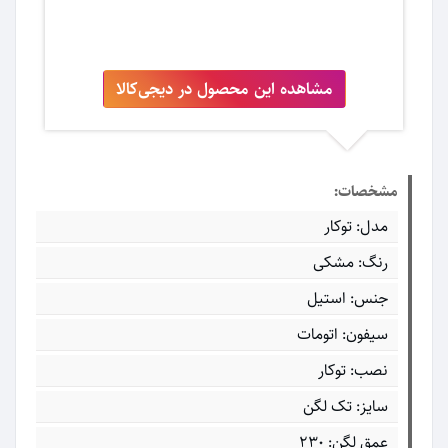
مشاهده این محصول در دیجی‌کالا
مشخصات:
مدل: توکار
رنگ: مشکی
جنس: استیل
سیفون: اتومات
نصب: توکار
سایز: تک لگن
عمق لگن: 230