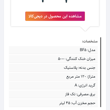
مشاهده این محصول در دیجی‌کالا
مشخصات:
مدل: BF5
میزان خنک کنندگی: 5000
جنس بدنه: پلاستیک
متراژ: 120 متر مربع
گرید انرژی: A
برق مصرفی: تک فاز
حجم مخزن آب: 45 لیتر