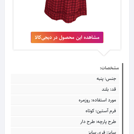
مشاهده این محصول در دیجی‌کالا
مشخصات:
جنس: پنبه
قد: بلند
مورد استفاده: روزمره
فرم آستین: کوتاه
طرح پارچه: طرح دار
سایز: فری سایز