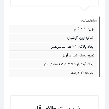
مشخصات:
وزن: 2.91 گرم
اقلام: آویز، گوشواره
ابعاد پلاک: ۲ × ۱.۵ سانتی‌متر
نحوه بسته شدن: آویز
ابعاد گوشواره: ۳.۵ × ۱.۵ سانتی‌متر
اجرت: 20 درصد
نیم ست طلای قلبی