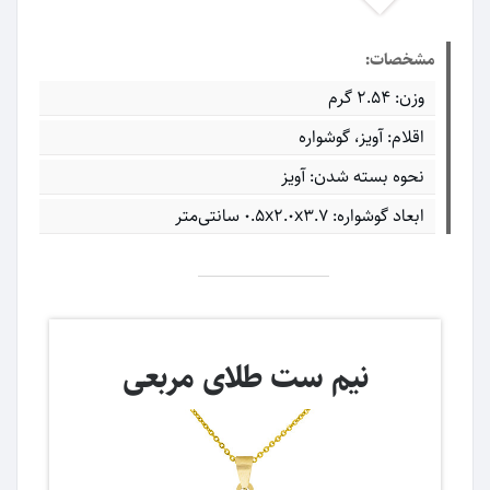
مشخصات:
وزن: 2.54 گرم
اقلام: آویز، گوشواره
نحوه بسته شدن: آویز
ابعاد گوشواره: ۰.۵x۲.۰x۳.۷ سانتی‌متر
نیم ست طلای مربعی