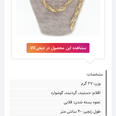
مشاهده این محصول در دیجی‌کالا
مشخصات:
وزن: 27 گرم
اقلام: دستبند، گردنبند، گوشواره
نحوه بسته شدن: قلابی
طول زنجیر: 40 سانتی متر