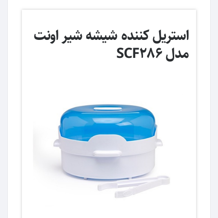
استریل کننده شیشه شیر اونت
مدل SCF286