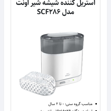
استریل کننده شیشه شیر اونت
مدل SCF286
مناسب گروه سنی: 0 تا 2 سال